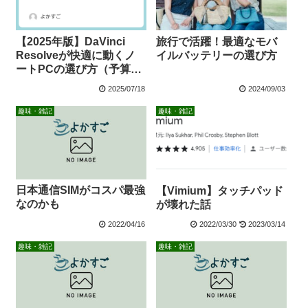
【2025年版】DaVinci
旅行で活躍！最適なモバ
Resolveが快適に動くノ
イルバッテリーの選び方
ートPCの選び方（予算5
万円から解説）
2025/07/18
2024/09/03
趣味・雑記
趣味・雑記
日本通信SIMがコスパ最強
【Vimium】タッチパッド
なのかも
が壊れた話
2022/04/16
2022/03/30
2023/03/14
趣味・雑記
趣味・雑記