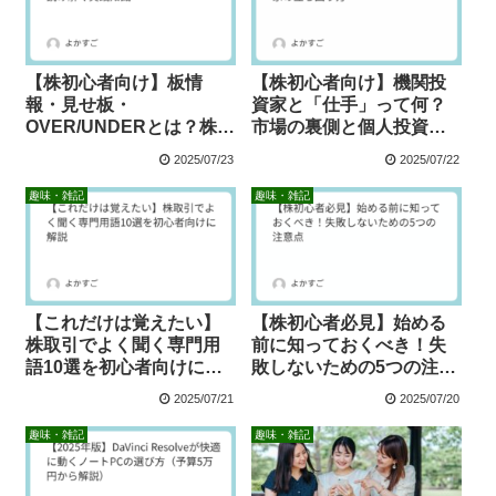
【株初心者向け】板情
【株初心者向け】機関投
報・見せ板・
資家と「仕手」って何？
OVER/UNDERとは？株価
市場の裏側と個人投資家
の動きを読み解く実践知
の立ち回り方
2025/07/23
2025/07/22
識
趣味・雑記
趣味・雑記
【これだけは覚えたい】
【株初心者必見】始める
株取引でよく聞く専門用
前に知っておくべき！失
語10選を初心者向けに解
敗しないための5つの注意
説
点
2025/07/21
2025/07/20
趣味・雑記
趣味・雑記